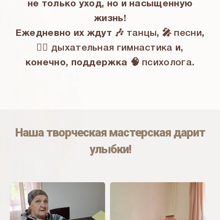
не только уход, но и насыщенную
жизнь!
Ежедневно их ждут 🎶
танцы
, 🎤
песни
,
🧘‍♀️
дыхательная гимнастика
и,
конечно, поддержка 🧠
психолога
.
Наша творческая мастерская дарит
улыбки!