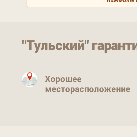
Нажмите на
"Тульский" гарант
Хорошее
месторасположение