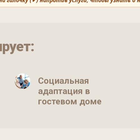
 галочку (✔) напротив услуги, чтобы узнать о 
ирует:
Социальная
адаптация в
гостевом доме