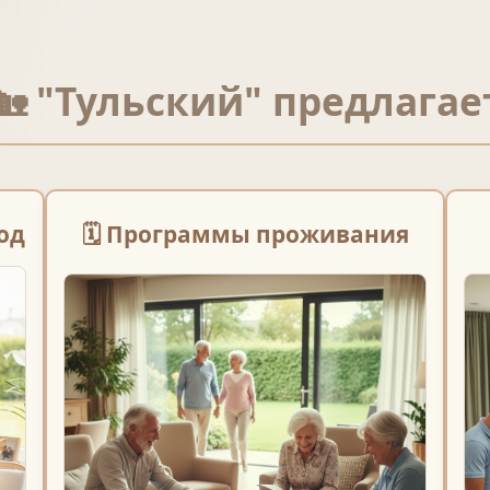
🏡
"Тульский"
предлагае
од
🗓️ Программы проживания